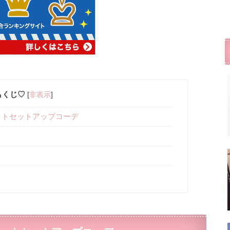
もくじ♡
[
非表示
]
ットセットアップコーデ