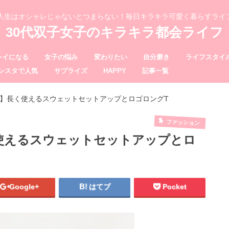
、人生はオシャレじゃないとつまらない！毎日キラキラ可愛く暮らすライ
30代双子女子のキラキラ都会ライフ
レイになる
女子の悩み
変わりたい
自分磨き
ライフスタイ
ンスタで人気
サプライズ
HAPPY
記事一覧
入品】長く使えるスウェットセットアップとロゴロングT
ファッション
く使えるスウェットセットアップとロ
Google+
はてブ
Pocket