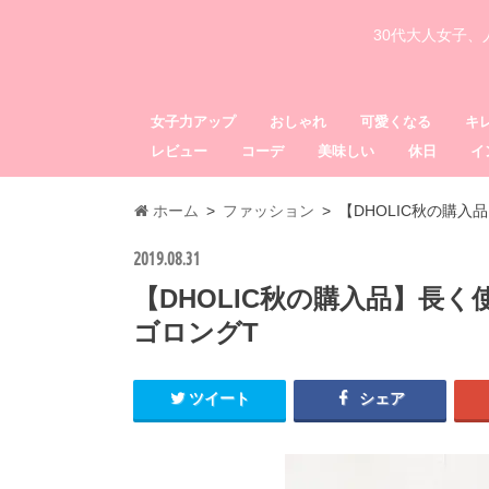
30代大人女子
女子力アップ
おしゃれ
可愛くなる
キ
レビュー
コーデ
美味しい
休日
イ
ホーム
ファッション
【DHOLIC秋の購
2019.08.31
【DHOLIC秋の購入品】長
ゴロングT
ツイート
シェア