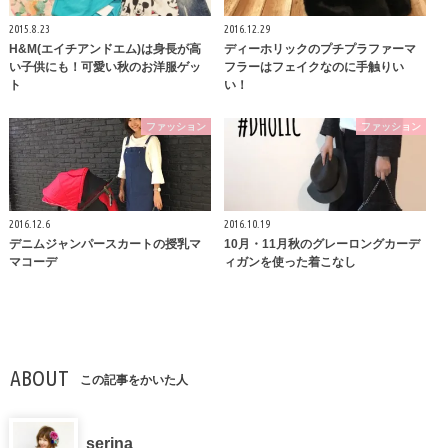
2015.8.23
2016.12.29
H&M(エイチアンドエム)は身長が高
ディーホリックのプチプラファーマ
い子供にも！可愛い秋のお洋服ゲッ
フラーはフェイクなのに手触りい
ト
い！
ファッション
ファッション
2016.12.6
2016.10.19
デニムジャンパースカートの授乳マ
10月・11月秋のグレーロングカーデ
マコーデ
ィガンを使った着こなし
ABOUT
この記事をかいた人
serina