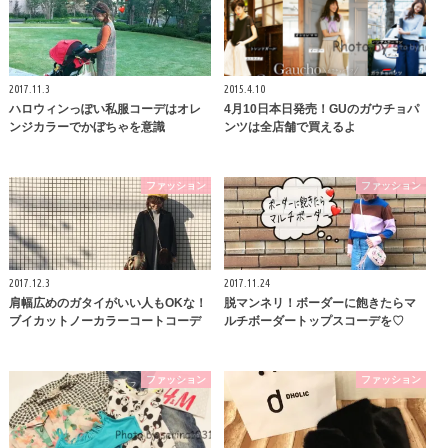
2017.11.3
2015.4.10
ハロウィンっぽい私服コーデはオレ
4月10日本日発売！GUのガウチョパ
ンジカラーでかぼちゃを意識
ンツは全店舗で買えるよ
ファッション
ファッション
2017.12.3
2017.11.24
肩幅広めのガタイがいい人もOKな！
脱マンネリ！ボーダーに飽きたらマ
ブイカットノーカラーコートコーデ
ルチボーダートップスコーデを♡
ファッション
ファッション