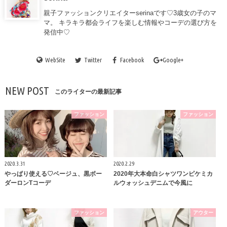
親子ファッションクリエイターserinaです♡3歳女の子のマ
マ。 キラキラ都会ライフを楽しむ情報やコーデの選び方を
発信中♡
WebSite
Twitter
Facebook
Google+
NEW POST
このライターの最新記事
ファッション
ファッション
2020.3.31
2020.2.29
やっぱり使える♡ベージュ、黒ボー
2020年大本命白シャツワンピケミカ
ダーロンTコーデ
ルウォッシュデニムで今風に
ファッション
アウター