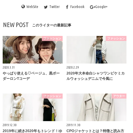
WebSite
Twitter
Facebook
Google+
NEW POST
このライターの最新記事
ファッション
ファッション
2020.3.31
2020.2.29
やっぱり使える♡ベージュ、黒ボー
2020年大本命白シャツワンピケミカ
ダーロンTコーデ
ルウォッシュデニムで今風に
ファッション
アウター
2019.12.30
2019.11.30
2019年に続き2020年もトレンド！ゆ
CPOジャケットとは？特徴と読み方