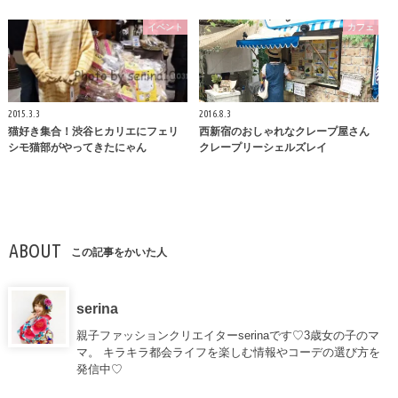
イベント
カフェ
2015.3.3
2016.8.3
猫好き集合！渋谷ヒカリエにフェリ
西新宿のおしゃれなクレープ屋さん
シモ猫部がやってきたにゃん
クレープリーシェルズレイ
ABOUT
この記事をかいた人
serina
親子ファッションクリエイターserinaです♡3歳女の子のマ
マ。 キラキラ都会ライフを楽しむ情報やコーデの選び方を
発信中♡