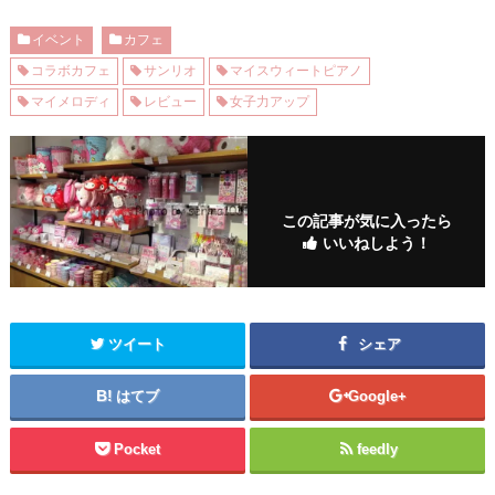
イベント
カフェ
コラボカフェ
サンリオ
マイスウィートピアノ
マイメロディ
レビュー
女子力アップ
この記事が気に入ったら
いいねしよう！
ツイート
シェア
はてブ
Google+
Pocket
feedly