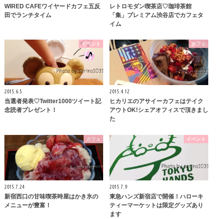
WIRED CAFEワイヤードカフェ五反
レトロモダン喫茶店♡珈琲茶館
田でランチタイム
「集」プレミアム渋谷店でカフェタ
イム
イベント
カフェ
2015.6.5
2015.4.12
当選者発表♡Twitter1000ツイート記
ヒカリエのアサイーカフェはテイク
念読者プレゼント！
アウトOK!シェアオフィスで頂きまし
た
カフェ
イベント
2015.7.24
2015.7.9
新宿西口の甘味喫茶時屋はかき氷の
東急ハンズ新宿店で開催！ハローキ
メニューが豊富！
ティーマーケットは限定グッズあり
ます