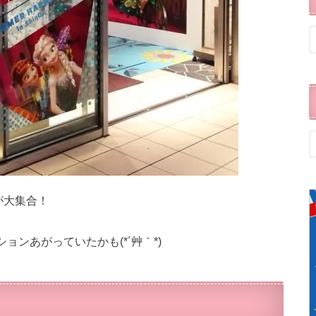
が大集合！
ンあがっていたかも(*´艸｀*)