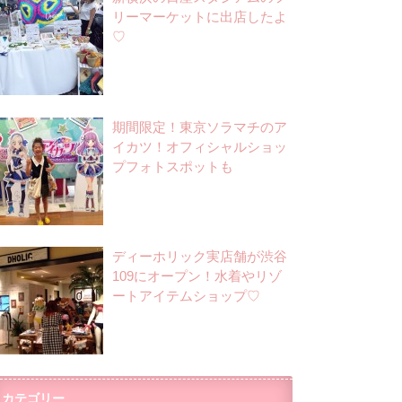
リーマーケットに出店したよ
♡
期間限定！東京ソラマチのア
イカツ！オフィシャルショッ
プフォトスポットも
ディーホリック実店舗が渋谷
109にオープン！水着やリゾ
ートアイテムショップ♡
カテゴリー