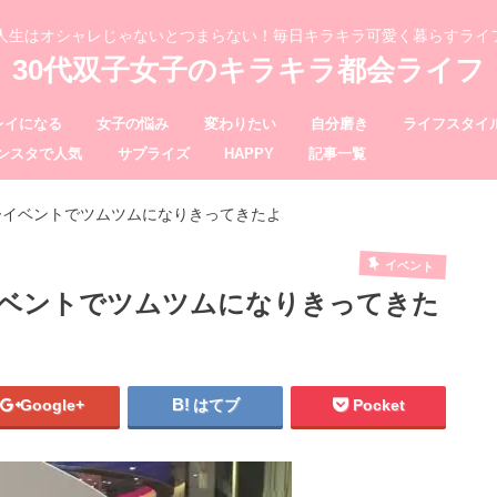
、人生はオシャレじゃないとつまらない！毎日キラキラ可愛く暮らすライ
30代双子女子のキラキラ都会ライフ
レイになる
女子の悩み
変わりたい
自分磨き
ライフスタイ
ンスタで人気
サプライズ
HAPPY
記事一覧
ーイベントでツムツムになりきってきたよ
イベント
ベントでツムツムになりきってきた
Google+
はてブ
Pocket