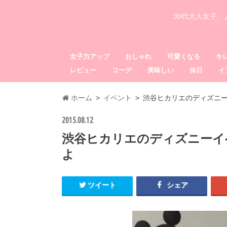
30代大人女子
女子力アップ
おしゃれ
可愛くなる
キ
レビュー
コーデ
美味しい
休日
イ
ホーム
イベント
渋谷ヒカリエのディズニ
2015.08.12
渋谷ヒカリエのディズニーイ
よ
ツイート
シェア