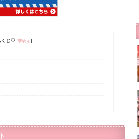
もくじ♡
[
非表示
]
ト
ト