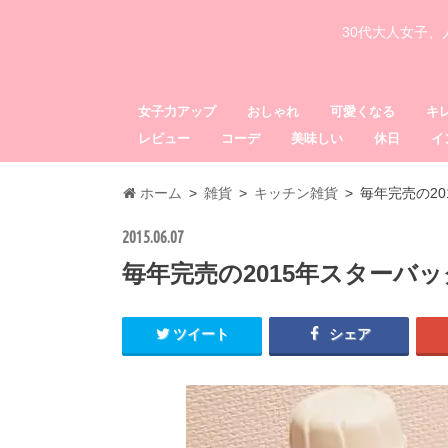
30代大人女子
女子力アップ
おしゃれ
可愛くなる
キ
レビュー
コーデ
美味しい
休日
イ
ホーム
雑貨
キッチン雑貨
毎年完売の2
2015.06.07
毎年完売の2015年スターバ
ツイート
シェア