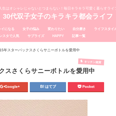
、人生はオシャレじゃないとつまらない！毎日キラキラ可愛く暮らすライ
30代双子女子のキラキラ都会ライフ
レイになる
女子の悩み
変わりたい
自分磨き
ライフスタイ
ンスタで人気
サプライズ
HAPPY
記事一覧
015年スターバックスさくらサニーボトルを愛用中
キッチン雑貨
ックスさくらサニーボトルを愛用中
Google+
はてブ
Pocket