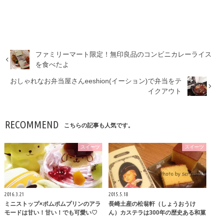
ファミリーマート限定！無印良品のコンビニカレーライス
を食べたよ
おしゃれなお弁当屋さんeeshion(イーション)で弁当をテ
イクアウト
RECOMMEND
こちらの記事も人気です。
スイーツ
スイーツ
2016.3.21
2015.5.18
ミニストップ×ポムポムプリンのアラ
長崎土産の松翁軒（しょうおうけ
モードは甘い！甘い！でも可愛い♡
ん）カステラは300年の歴史ある和菓