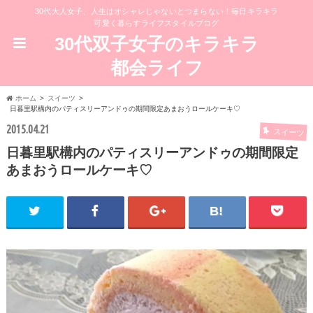
30代大人女子、人生はオシャレじゃないとつまらない！毎日キラキラ
可愛く暮らすライフスタイルブログ
30代双子女子のキラキラ
都会ライフ
ホーム
スイーツ
日暮里駅構内のパティスリーアンドゥの期間限定あまおうロールケーキ♡
2015.04.21
スイーツ
日暮里駅構内のパティスリーアンドゥの期間限定
あまおうロールケーキ♡