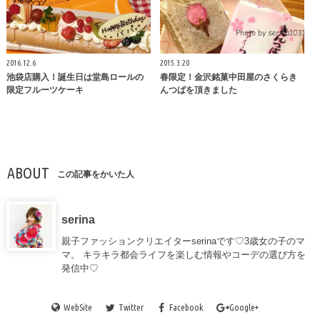
2016.12.6
2015.3.20
池袋店購入！誕生日は堂島ロールの
春限定！金沢銘菓中田屋のさくらき
限定フルーツケーキ
んつばを頂きました
ABOUT
この記事をかいた人
serina
親子ファッションクリエイターserinaです♡3歳女の子のマ
マ。 キラキラ都会ライフを楽しむ情報やコーデの選び方を
発信中♡
WebSite
Twitter
Facebook
Google+