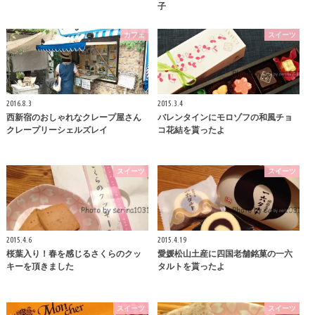
子
カフェ
スイーツ
2016.8.3
2015.3.4
西新宿のおしゃれなクレープ屋さん
バレンタインにモロゾフの和風チョ
クレープリーシェルズレイ
コ花結を貰ったよ
スイーツ
スイーツ
2015.4.6
2015.4.19
桜葉入り！春を感じるさくらのクッ
愛媛松山土産に四国老舗銘菓の一六
キーを頂きました
タルトを貰ったよ
スイーツ
スイーツ