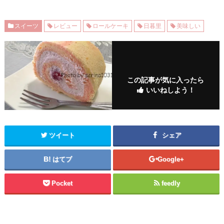
スイーツ
レビュー
ロールケーキ
日暮里
美味しい
この記事が気に入ったら
いいねしよう！
ツイート
シェア
はてブ
Google+
Pocket
feedly