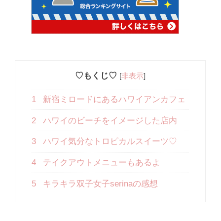
♡もくじ♡
[
非表示
]
1
新宿ミロードにあるハワイアンカフェ
2
ハワイのビーチをイメージした店内
3
ハワイ気分なトロピカルスイーツ♡
4
テイクアウトメニューもあるよ
5
キラキラ双子女子serinaの感想