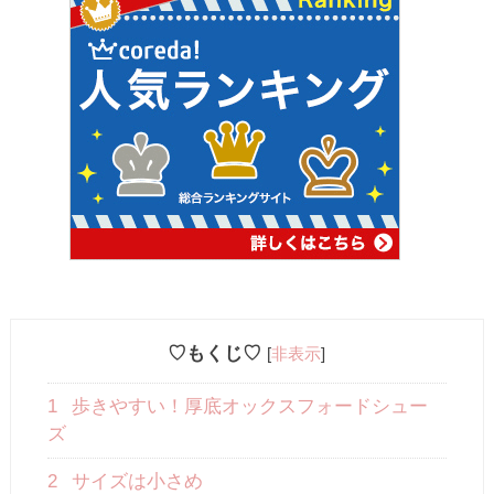
♡もくじ♡
[
非表示
]
1
歩きやすい！厚底オックスフォードシュー
ズ
2
サイズは小さめ