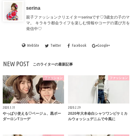
serina
親子ファッションクリエイターserinaです♡3歳女の子のマ
マ。 キラキラ都会ライフを楽しむ情報やコーデの選び方を
発信中♡
WebSite
Twitter
Facebook
Google+
NEW POST
このライターの最新記事
ファッション
ファッション
2020.3.31
2020.2.29
やっぱり使える♡ベージュ、黒ボー
2020年大本命白シャツワンピケミカ
ダーロンTコーデ
ルウォッシュデニムで今風に