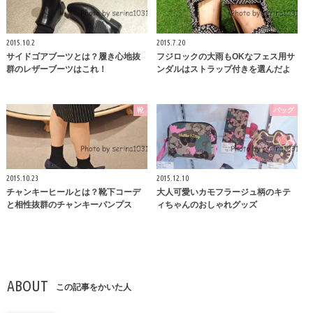
2015.10.2
2015.7.20
サイドゴアブーツとは？履き心地抜
フジロックの大雨もOKなフェス用サ
群のレザーブーツはこれ！
ンダルはストラップ付きを選んだよ
靴
バッグ
2015.10.23
2015.12.10
チャンキーヒールとは？靴下コーデ
大人可愛いカモフラージュ柄のキテ
と相性抜群のチャンキーパンプス
ィちゃんのおしゃれグッズ
ABOUT
この記事をかいた人