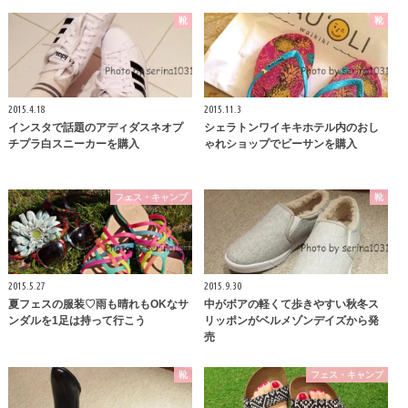
靴
靴
2015.4.18
2015.11.3
インスタで話題のアディダスネオプ
シェラトンワイキキホテル内のおし
チプラ白スニーカーを購入
ゃれショップでビーサンを購入
フェス・キャンプ
靴
2015.5.27
2015.9.30
夏フェスの服装♡雨も晴れもOKなサ
中がボアの軽くて歩きやすい秋冬ス
ンダルを1足は持って行こう
リッポンがベルメゾンデイズから発
売
靴
フェス・キャンプ