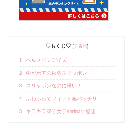
♡もくじ♡
[
非表示
]
1
ベルメゾンデイズ
2
中がボアの秋冬スリッポン
3
スリッポンなのに軽い！
4
ふわふわでフィット感バッチリ
5
キラキラ双子女子serinaの感想