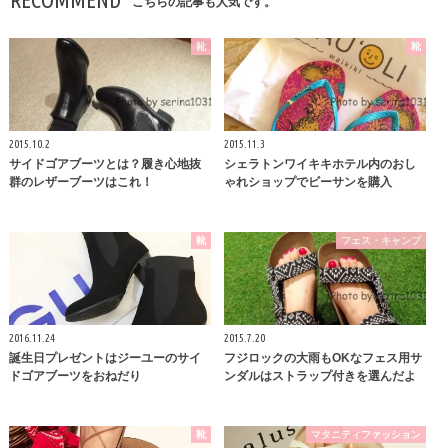
こちらの記事も人気です。
靴
靴
2015.10.2
2015.11.3
サイドゴアブーツとは？履き心地抜
シェラトンワイキキホテル内のおし
群のレザーブーツはこれ！
ゃれショップでビーサンを購入
靴
フェス・キャンプ
2016.11.24
2015.7.20
誕生日プレゼントはジーユーのサイ
フジロックの大雨もOKなフェス用サ
ドゴアブーツをおねだり
ンダルはストラップ付きを選んだよ
靴
マタニティファッション