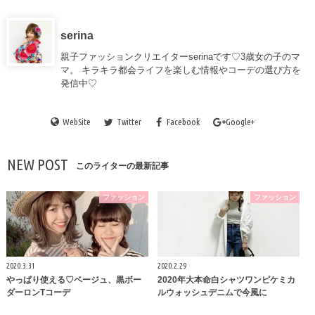
serina
親子ファッションクリエイターserinaです♡3歳女の子のマ
マ。 キラキラ都会ライフを楽しむ情報やコーデの選び方を
発信中♡
WebSite
Twitter
Facebook
Google+
NEW POST
このライターの最新記事
ファッション
ファッション
2020.3.31
2020.2.29
やっぱり使える♡ベージュ、黒ボー
2020年大本命白シャツワンピケミカ
ダーロンTコーデ
ルウォッシュデニムで今風に