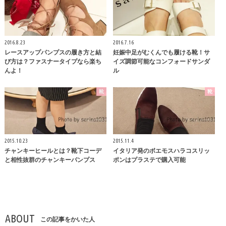
2016.8.23
2016.7.16
レースアップパンプスの履き方と結
妊娠中足がむくんでも履ける靴！サ
び方は？ファスナータイプなら楽ち
イズ調節可能なコンフォードサンダ
んよ！
ル
靴
靴
2015.10.23
2015.11.4
チャンキーヒールとは？靴下コーデ
イタリア発のボエモスハラコスリッ
と相性抜群のチャンキーパンプス
ポンはプラステで購入可能
ABOUT
この記事をかいた人