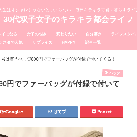
、人生はオシャレじゃないとつまらない！毎日キラキラ可愛く暮らすライ
30代双子女子のキラキラ都会ライフ
レイになる
女子の悩み
変わりたい
自分磨き
ライフスタイ
ンスタで人気
サプライズ
HAPPY
記事一覧
月号は買うべし♡890円でファーバッグが付録で付いてくる！
バッグ
90円でファーバッグが付録で付いて
Google+
はてブ
Pocket