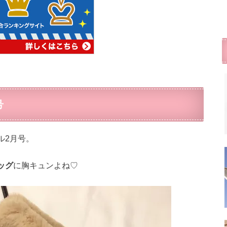
号
ル2月号。
ッグ
に胸キュンよね♡