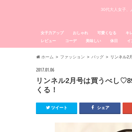
30代大人女子
女子力アップ
おしゃれ
可愛くなる
キ
レビュー
コーデ
美味しい
休日
イ
ホーム
ファッション
バッグ
リンネル2
2017.01.06
リンネル2月号は買うべし♡8
くる！
ツイート
シェア