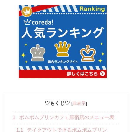
♡もくじ♡
[
非表示
]
1
ポムポムプリンカフェ原宿店のメニュー表
1.1
テイクアウトできるポムポムプリン