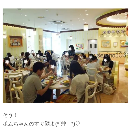
そう！
ポムちゃんのすぐ隣よ(*´艸｀*)♡