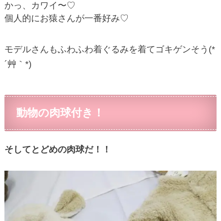
かっ、カワイ〜♡
個人的にお猿さんが一番好み♡
モデルさんもふわふわ着ぐるみを着てゴキゲンそう(*
´艸｀*)
動物の肉球付き！
そしてとどめの肉球だ！！