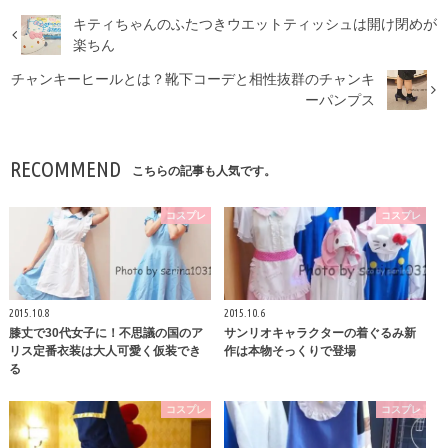
キティちゃんのふたつきウエットティッシュは開け閉めが
楽ちん
チャンキーヒールとは？靴下コーデと相性抜群のチャンキ
ーパンプス
RECOMMEND
こちらの記事も人気です。
コスプレ
コスプレ
2015.10.8
2015.10.6
膝丈で30代女子に！不思議の国のア
サンリオキャラクターの着ぐるみ新
リス定番衣装は大人可愛く仮装でき
作は本物そっくりで登場
る
コスプレ
コスプレ