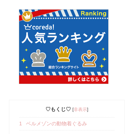
♡もくじ♡
[
非表示
]
1
ベルメゾンの動物着ぐるみ