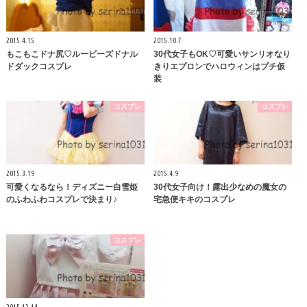
2015.4.15
2015.10.7
もこもこドナ尻♡ルービーズドナル
30代女子もOK♡可愛いサンリオなり
ドダックコスプレ
きりエプロンでハロウィンはプチ仮
装
コスプレ
コスプレ
2015.3.19
2015.4.9
可愛くなるなら！ディズニー白雪姫
30代女子向け！露出少なめの魔女の
のふわふわコスプレで決まり♪
宅急便キキのコスプレ
コスプレ
2015.12.14