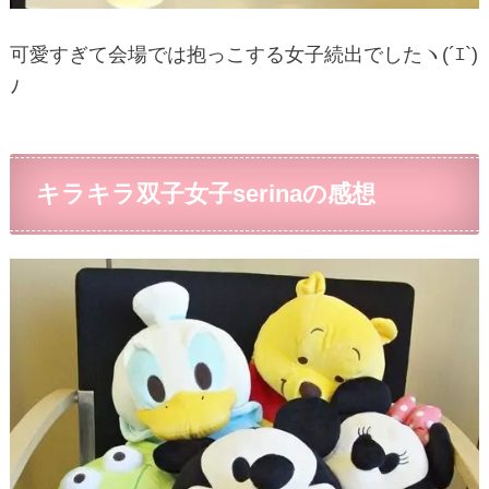
可愛すぎて会場では抱っこする女子続出でしたヽ(´ｴ`)
ﾉ
キラキラ双子女子serinaの感想