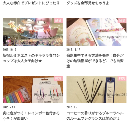
大人な赤白でプレゼントにぴったり
グッズを全部見せちゃうよ
雑貨
雑貨
2015.10.12
2015.11.17
新宿ルミネエストのキキララ専門シ
宿題集中できる方法を発見！自分だ
ョップは大人女子向け★
けの勉強部屋ができるどこでも自習
室
雑貨
雑貨
2015.5.13
2015.3.5
炎に色がつく！レインボー色付きろ
コーヒーの香りがするブルーラベル
うそくが面白い
のルームフレグランスは甘めだよ