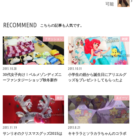
可能
RECOMMEND
こちらの記事も人気です。
ファッション
雑貨
2015.10.28
2015.10.31
30代女子向け！ベルメゾンディズニ
小学生の姪から誕生日にアリエルグ
ーファンタジーショップ秋冬新作
ッズをプレゼントしてもらったよ
雑貨
スイーツ
2015.11.19
2015.8.21
サンリオのクリスマスグッズ2015は
キキララとソラカラちゃんのコラボ