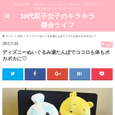
30代大人女子、人生はオシャレじゃないとつまらない！毎日キラキラ
可愛く暮らすライフスタイルブログ
30代双子女子のキラキラ
都会ライフ
ホーム
雑貨
ディズニーぬいぐるみ湯たんぽでココロも体もポカポカに♡
2015.11.05
雑貨
ディズニーぬいぐるみ湯たんぽでココロも体もポ
カポカに♡