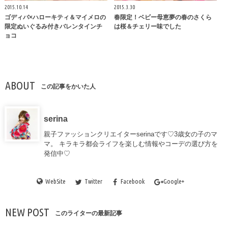
2015.10.14
2015.3.30
ゴディバ×ハローキティ＆マイメロの
春限定！ベビー母恵夢の春のさくら
限定ぬいぐるみ付きバレンタインチ
は桜＆チェリー味でした
ョコ
ABOUT
この記事をかいた人
serina
親子ファッションクリエイターserinaです♡3歳女の子のマ
マ。 キラキラ都会ライフを楽しむ情報やコーデの選び方を
発信中♡
WebSite
Twitter
Facebook
Google+
NEW POST
このライターの最新記事