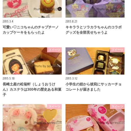
2015.3.4
2015.8.21
可愛い♡ニコちゃんのチャプチーノ
キキララとソラカラちゃんのコラボ
カップケーキをもらったよ
グッズを全部見せちゃうよ
スイーツ
スイーツ
2015.5.18
2015.3.12
長崎土産の松翁軒（しょうおうけ
小学生の姪から彼宛にサッカーチョ
ん）カステラは300年の歴史ある和菓
コレートが届きました
子
スイーツ
スイーツ