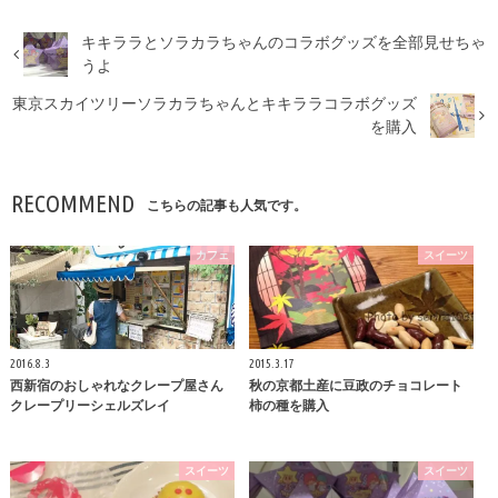
キキララとソラカラちゃんのコラボグッズを全部見せちゃ
うよ
東京スカイツリーソラカラちゃんとキキララコラボグッズ
を購入
RECOMMEND
こちらの記事も人気です。
カフェ
スイーツ
2016.8.3
2015.3.17
西新宿のおしゃれなクレープ屋さん
秋の京都土産に豆政のチョコレート
クレープリーシェルズレイ
柿の種を購入
スイーツ
スイーツ