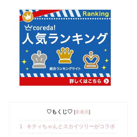
♡もくじ♡
[
非表示
]
1
キティちゃんとスカイツリーがコラボ