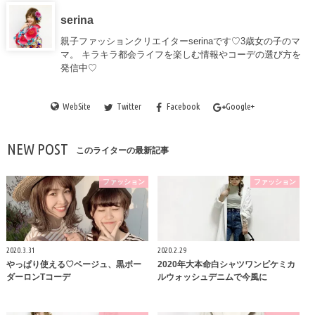
serina
親子ファッションクリエイターserinaです♡3歳女の子のマ
マ。 キラキラ都会ライフを楽しむ情報やコーデの選び方を
発信中♡
WebSite
Twitter
Facebook
Google+
NEW POST
このライターの最新記事
ファッション
ファッション
2020.3.31
2020.2.29
やっぱり使える♡ベージュ、黒ボー
2020年大本命白シャツワンピケミカ
ダーロンTコーデ
ルウォッシュデニムで今風に