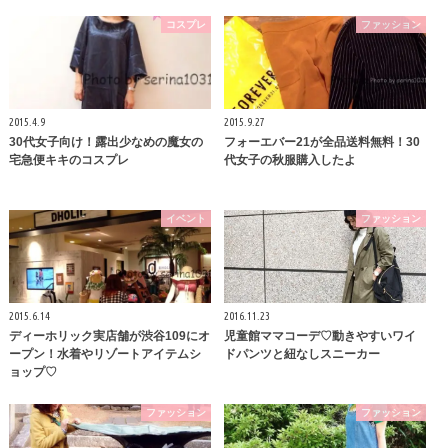
コスプレ
ファッション
2015.4.9
2015.9.27
30代女子向け！露出少なめの魔女の
フォーエバー21が全品送料無料！30
宅急便キキのコスプレ
代女子の秋服購入したよ
イベント
ファッション
2015.6.14
2016.11.23
ディーホリック実店舗が渋谷109にオ
児童館ママコーデ♡動きやすいワイ
ープン！水着やリゾートアイテムシ
ドパンツと紐なしスニーカー
ョップ♡
ファッション
ファッション