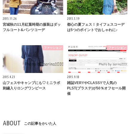
2015.11.26
2015.5.19
宮城秋の11月紅葉時期の服装はダッ
都心の夏フェス！タイフェスコーデ
フルコート&パンツコーデ
は5つのポイントでおしゃれに♪
ファッション
ファッション
2015.4.23
2015.9.18
山フェスやキャンプにも♡ミニラボ
雑誌VERYやCLASSYで人気の
刺繍入りロングワンピース
PLST(プラステ)が50％オフセール開
催
ABOUT
この記事をかいた人