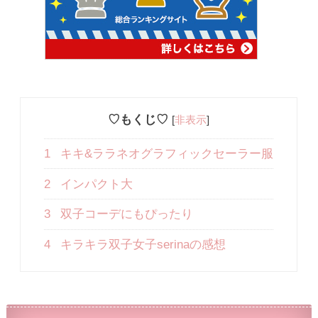
♡もくじ♡
[
非表示
]
1
キキ&ララネオグラフィックセーラー服
2
インパクト大
3
双子コーデにもぴったり
4
キラキラ双子女子serinaの感想