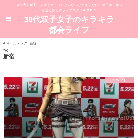
30代大人女子、人生はオシャレじゃないとつまらない！毎日キラキラ
可愛く暮らすライフスタイルブログ
30代双子女子のキラキラ
都会ライフ
ホーム
タグ : 新宿
TAG
新宿
イベント