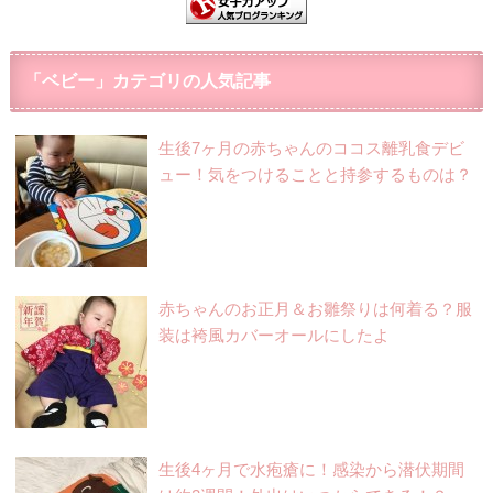
「ベビー」カテゴリの人気記事
生後7ヶ月の赤ちゃんのココス離乳食デビ
ュー！気をつけることと持参するものは？
赤ちゃんのお正月＆お雛祭りは何着る？服
装は袴風カバーオールにしたよ
生後4ヶ月で水疱瘡に！感染から潜伏期間