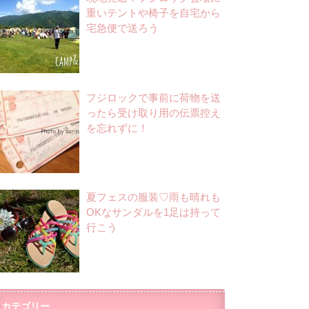
重いテントや椅子を自宅から
宅急便で送ろう
フジロックで事前に荷物を送
ったら受け取り用の伝票控え
を忘れずに！
夏フェスの服装♡雨も晴れも
OKなサンダルを1足は持って
行こう
カテゴリー