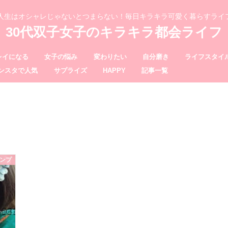
、人生はオシャレじゃないとつまらない！毎日キラキラ可愛く暮らすライ
30代双子女子のキラキラ都会ライフ
レイになる
女子の悩み
変わりたい
自分磨き
ライフスタイ
ンスタで人気
サプライズ
HAPPY
記事一覧
ンプ