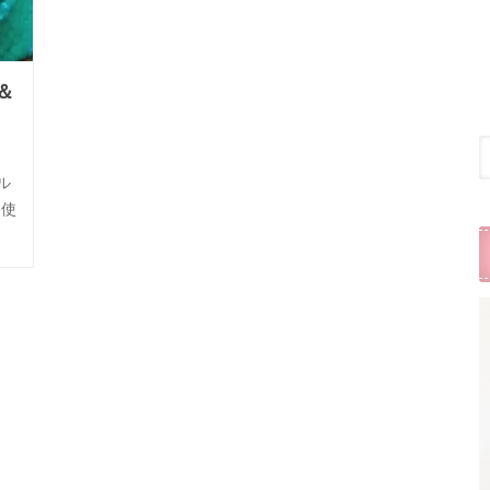
＆
ル
を使