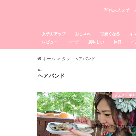
30代大人女子
女子力アップ
おしゃれ
可愛くなる
キ
レビュー
コーデ
美味しい
休日
イ
ホーム
タグ : ヘアバンド
TAG
ヘアバンド
フェス・キャ