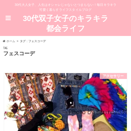
30代大人女子、人生はオシャレじゃないとつまらない！毎日キラキラ
可愛く暮らすライフスタイルブログ
30代双子女子のキラキラ
都会ライフ
ホーム
タグ : フェスコーデ
TAG
フェスコーデ
アクセサリー