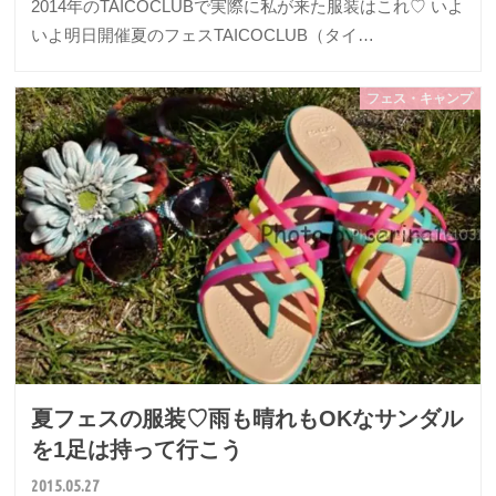
2014年のTAICOCLUBで実際に私が来た服装はこれ♡ いよ
いよ明日開催夏のフェスTAICOCLUB（タイ…
フェス・キャンプ
夏フェスの服装♡雨も晴れもOKなサンダル
を1足は持って行こう
2015.05.27