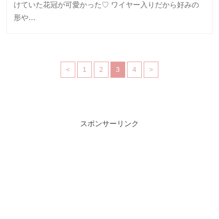
けていた花冠が可愛かった♡ ワイヤー入りだから好みの
形や…
<
1
2
3
4
>
スポンサーリンク